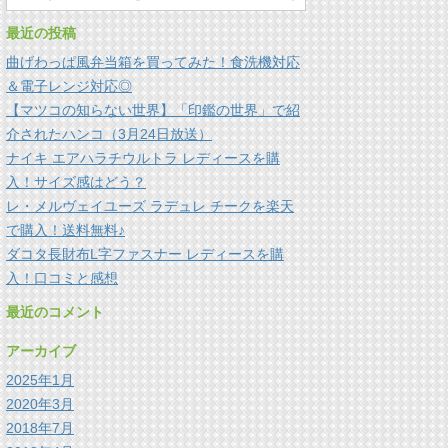
最近の投稿
曲げわっぱ風弁当箱を買ってみた！食洗機対応
＆電子レンジ対応◎
【マツコの知らない世界】「印鑑の世界」で紹
介されたハンコ（3月24日放送）
ナイキ エアハラチウルトラ レディースを購
入！サイズ感はどう？
レ・メルヴェイユーズ ラデュレ チークを楽天
で購入！送料無料♪
ダコタ長財布L字ファスナー レディースを購
入！口コミと感想
最近のコメント
アーカイブ
2025年1月
2020年3月
2018年7月