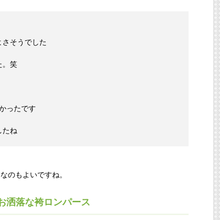
よさそうでした
た。笑
きかったです
したね
格なのもよいですね。
お洒落な袴ロンパース