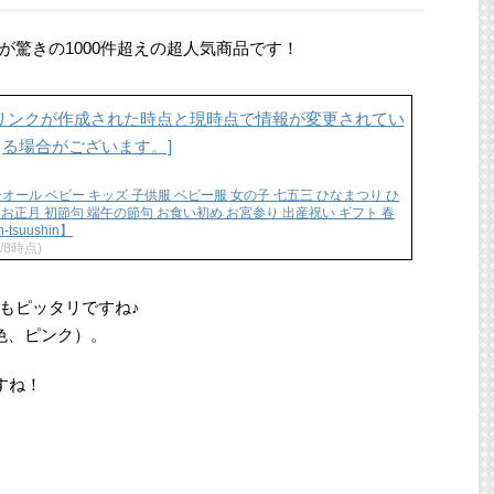
が驚きの1000件超えの超人気商品です！
ーオール ベビー キッズ 子供服 ベビー服 女の子 七五三 ひなまつり ひ
 お正月 初節句 端午の節句 お食い初め お宮参り 出産祝い ギフト 春
n-tsuushin】
1/8時点)
もピッタリですね♪
色、ピンク）。
すね！