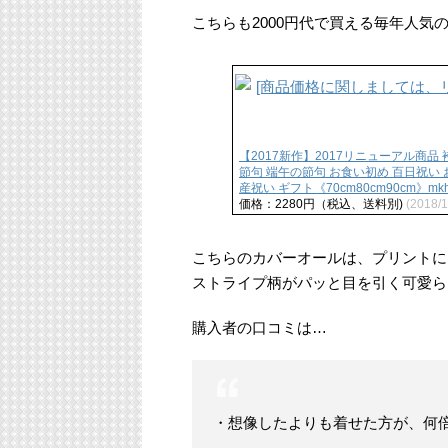
こちらも2000円代で買える毎年人気
【2017新作】2017リニューアル商品
節句 端午の節句 お食い初め 百日祝い お
産祝い ギフト《70cm80cm90cm》mkh-
価格：2280円（税込、送料別)
(2018/
こちらのカバーオールは、プリントに
ストライプ柄がパッと目を引く可愛ら
購入者の口コミは…
・想像したよりも着せた方が、何