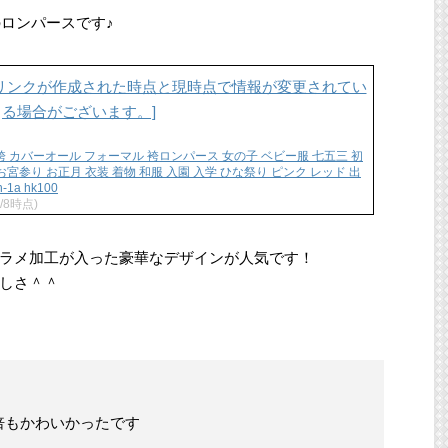
のロンパースです♪
 袴 カバーオール フォーマル 袴ロンパース 女の子 ベビー服 七五三 初
宮参り お正月 衣装 着物 和服 入園 入学 ひな祭り ピンク レッド 出
1a hk100
1/8時点)
ラメ加工が入った豪華なデザインが人気です！
しさ＾＾
倍もかわいかったです