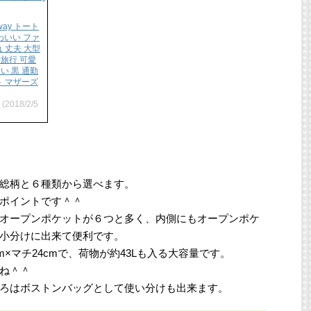
way トート
わいい ファ
 丈夫 大型
学旅行 可愛
い 黒 通勤
ト マザーズ
(2018/2/5
総柄と６種類から選べます。
ポイントです＾＾
オープンポケットが６つと多く、内側にもオープンポケ
小分けに出来て便利です。
m×マチ24cmで、荷物が約43Lも入る大容量です。
ね＾＾
ろはボストンバッグとして使い分けも出来ます。