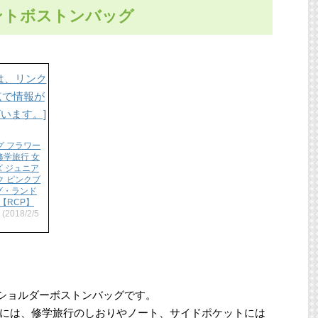
ントボストンバッグ
グ フラワー
修学旅行 女
ズ ジュニア
ク ピンクブ
ッグ・ランド
【RCP】
(2018/2/5
のショルダーボストンバッグです。
には、修学旅行のしおりやノート、サイドポケットには