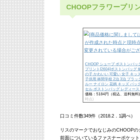
CHOOPフラワープリ
CHOOP シュープ ボストンバッ
プリント[2604]ボストンバッグ 
の子 かわいい 可愛い 女子 キッ
子供用 林間学校 2泊 3泊 ブラッ
ルー ナイロン 花柄 キッズ バ
セル ボストンバッグ レディース
価格：5184円（税込、送料無料)
時点)
口コミ件数349件（2018.2．1調べ）
リスのマークでおなじみのCHOOP
前面についているファスナーポケット