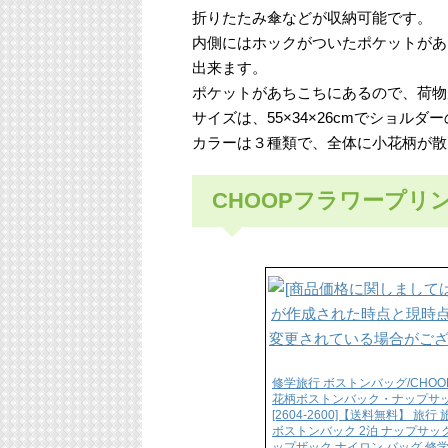
折りたたみ傘などが収納可能です。
内側にはホックがついたポケットがあ
出来ます。
ポケットがあちこちにあるので、荷物
サイズは、55×34×26cmでショル
カラーは３種類で、全体に小花柄が散
CHOOPフラワープリ
修学旅行 ボストンバッグ/CHOO
花柄ボストンバック・ナップサ
[2604-2600]【送料無料】 旅行
ボストンバック 2泊 ナップサック
ップザック ナイロン バッグ 修