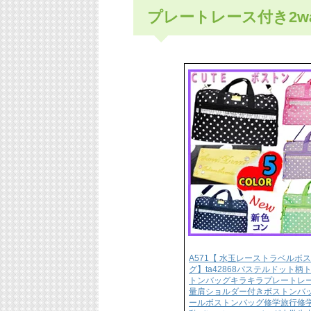
プレートレース付き2w
A571【 水玉レーストラベルボ
グ】ta42868パステルドット柄
トンバッグキラキラプレートレ
量肩ショルダー付きボストンバッ
ールボストンバッグ修学旅行修