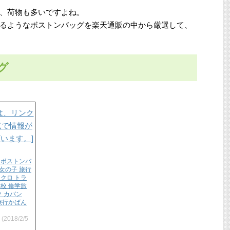
、荷物も多いですよね。
るようなボストンバッグを楽天通販の中から厳選して、
グ
 ボストンバ
女の子 旅行
 クロ トラ
学校 修学旅
ク カバン
 旅行かばん
(2018/2/5