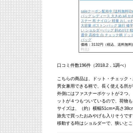
saleクーポン配布中 [送料無料]2
バッグ レディース 大きめ a4 か
スナー 布 ナイロン 軽量 おしゃれ
大容量 ボストンバッグ 旅行 修
い ショルダーバッグ 斜めがけ 軽
通学 高校生 白 チェック柄 ドッ
バッグ
価格：3132円（税込、送料無料)
時点)
口コミ件数196件（2018.2．1調べ）
こちらの商品は、ドット・チェック・
男女兼用できる柄で、長く使える所が
外側にはファスナーポケットが２つ、
ットが４つもついているので、荷物も
サイズは、（約）横幅51cm×高さ38c
旅先で買ったおみやげも入りそうです
移動する時はショルダーで、狭いとこ