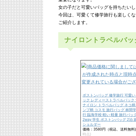
女の子だと可愛いバッグを持ちたいし
今回は、可愛くて修学旅行も楽しくな
ご紹介します。
ナイロントラベルバッ
ボストンバッグ 修学旅行 可愛い
ック レディーストラベルバック 
ナイロン トラベルバッグ ネコ柄
ンプ柄 コスモ 旅行バッグ 林間
行 臨海学校 軽い 軽量 旅行バッ
2way 学生 ボストンバッグ 2泊
ショルダー
価格：3580円（税込、送料無料)
時点)