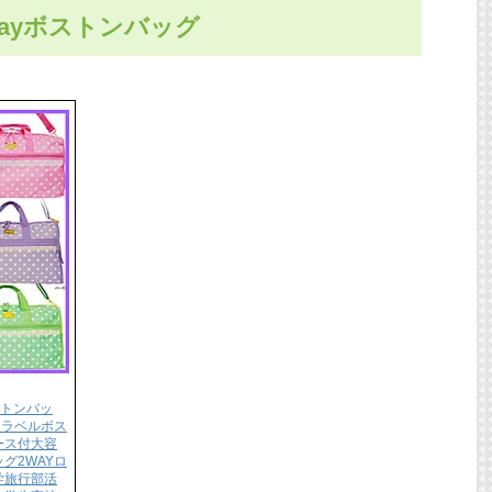
ayボストンバッグ
ストンバッ
トラベルボス
ース付大容
グ2WAYロ
学旅行部活