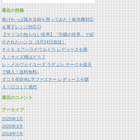
最近の投稿
曲げわっぱ風弁当箱を買ってみた！食洗機対応
＆電子レンジ対応◎
【マツコの知らない世界】「印鑑の世界」で紹
介されたハンコ（3月24日放送）
ナイキ エアハラチウルトラ レディースを購
入！サイズ感はどう？
レ・メルヴェイユーズ ラデュレ チークを楽天
で購入！送料無料♪
ダコタ長財布L字ファスナー レディースを購
入！口コミと感想
最近のコメント
アーカイブ
2025年1月
2020年3月
2018年7月